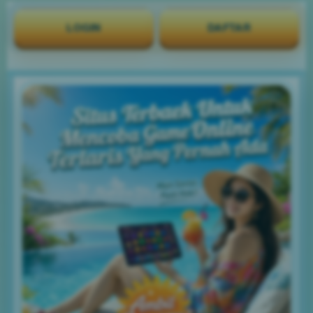
LOGIN
DAFTAR