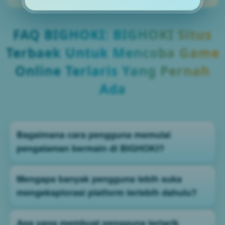
FAQ BIGHOKI: BIGHOKI Situs
Terbaek Untuk Mencoba Game
Online Terlaris Yang Pernah
Ada
Bagaimana cara pengguna memulai
pengalaman bermain di BIGHOKI?
Sebagian besar pengguna memulai dengan
Mengapa banyak pengguna lebih suka
menjelajahi halaman utama untuk melihat
mengeksplorasi platform terlebih dahulu?
berbagai kategori permainan yang tersedia.
Setelah memahami pilihan yang ada, mereka
Mengeksplorasi platform membantu pengguna
biasanya memilih permainan yang paling sesuai
Apa yang membuat pengguna tertarik