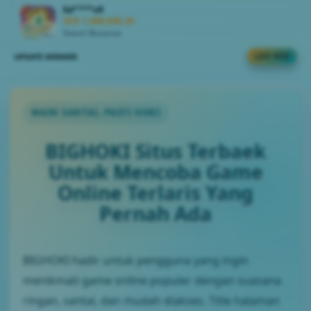
e
ka****u8
IDR 1,489,606.26
w
Sweet Bonanza
l
i
UPDATE WINNER
LIVE FEED
ni****o0
c
IDR 370,216.88
e
Sweet Bonanza
n
ni****o7
s
MAIN SANTAI, PASTI HOKI
IDR 920,975.62
e
Lucky Twins Nexus
d
BIGHOKI Situs Terbaek
e
ka****u0
Untuk Mencoba Game
IDR 1,387,212.86
t
Lucky Twins Nexus
a
Online Terlaris Yang
i
ra****a8
Pernah Ada
l
IDR 2,159,097.72
s
PG Soft Picks
BIGHOKI hadir untuk pengguna yang ingin
menikmati game online populer dengan suasana
ringan, santai, dan mudah diakses. Title halaman