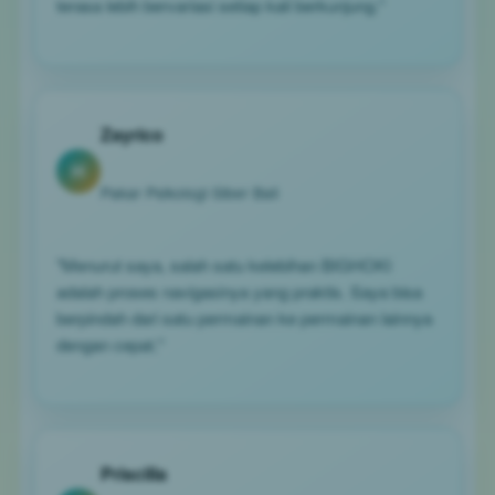
terasa lebih bervariasi setiap kali berkunjung."
Zayrico
H
Pakar Psikologi Siber
Bali
"Menurut saya, salah satu kelebihan BIGHOKI
adalah proses navigasinya yang praktis. Saya bisa
berpindah dari satu permainan ke permainan lainnya
dengan cepat."
Priscilla