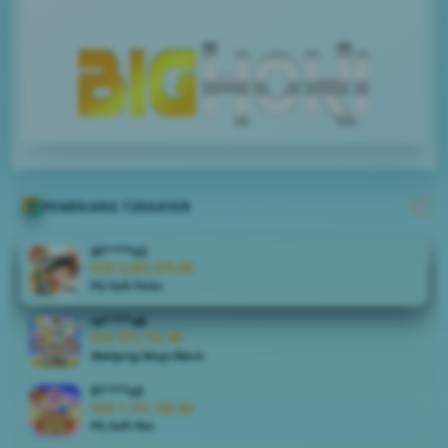
bagian dari
pemenang!
BIGHOKI
hadir
sebagai
situs
terbaek
untuk
mencoba
game
PEMENANG TERAKHIR
online
terlaris
di****n2
yang
IDR 2,041,375.00
PG Soft Picks
pernah
ada.
re****a8
Rasakan
IDR 871,732.98
sensasi
Mahjong Ways Black
VIP hari ini.
fi****o3
IDR 1,731,193.84
V
PG Soft Hot
i